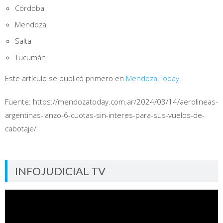
Córdoba
Mendoza
Salta
Tucumán
Este artículo se publicó primero en
Mendoza Today
.
Fuente: https://mendozatoday.com.ar/2024/03/14/aerolineas-
argentinas-lanzo-6-cuotas-sin-interes-para-sus-vuelos-de-
cabotaje/
INFOJUDICIAL TV