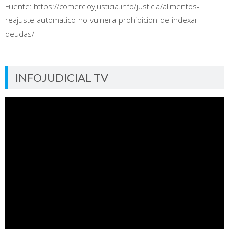
Fuente: https://comercioyjusticia.info/justicia/alimentos-
reajuste-automatico-no-vulnera-prohibicion-de-indexar-
deudas/
INFOJUDICIAL TV