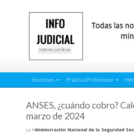
Saltar
al
contenido
Secciones
Práctica Profesional
Her
ANSES, ¿cuándo cobro? Cale
marzo de 2024
La A
dministración Nacional de la Seguridad Soci