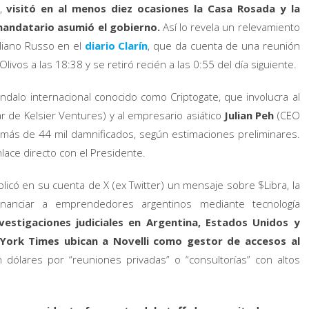
a,
visitó en al menos diez ocasiones la Casa Rosada y la
 mandatario asumió el gobierno.
Así lo revela un relevamiento
miliano Russo en el
diario Clarín
, que da cuenta de una reunión
livos a las 18:38 y se retiró recién a las 0:55 del día siguiente.
ndalo internacional conocido como Criptogate, que involucra al
lar de Kelsier Ventures) y al empresario asiático
Julian Peh
(CEO
n más de 44 mil damnificados, según estimaciones preliminares.
lace directo con el Presidente.
blicó en su cuenta de X (ex Twitter) un mensaje sobre $Libra, la
nciar a emprendedores argentinos mediante tecnología
nvestigaciones judiciales en Argentina, Estados Unidos y
York Times ubican a Novelli como gestor de accesos al
dólares por “reuniones privadas” o “consultorías” con altos