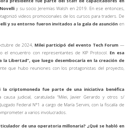
ora presidente fue parte del staff de capacitadores en
Novelli
y su socio Jeremías Walsh en 2019. En ese entonces,
otagonizó videos promocionales de los cursos para traders. De
elli y su entorno fueron invitados a la gala de asunción
en
 octubre de 2024,
Milei participó del evento Tech Forum
—
o el encuentro con representantes de KIP Protocol.
En esa
a la Libertad”, que luego desembocaría en la creación de
mente que hubo reuniones con los protagonistas del proyecto,
i la criptomoneda fue parte de una iniciativa benéfica
 causa judicial, caratulada “Milei, Javier Gerardo y otros s/
Juzgado Federal N°1 a cargo de María Servini, con la fiscalía de
mprometer a varios involucrados.
rticulador de una operatoria millonaria? ¿Qué se habló en