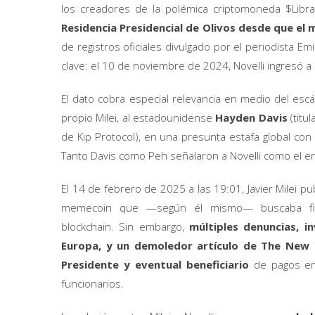
los creadores de la polémica criptomoneda $Libr
Residencia Presidencial de Olivos desde que el
de registros oficiales divulgado por el periodista E
clave: el 10 de noviembre de 2024, Novelli ingresó a O
El dato cobra especial relevancia en medio del escá
propio Milei, al estadounidense
Hayden Davis
(titu
de Kip Protocol), en una presunta estafa global co
Tanto Davis como Peh señalaron a Novelli como el en
El 14 de febrero de 2025 a las 19:01, Javier Milei pu
memecoin que —según él mismo— buscaba fina
blockchain. Sin embargo,
múltiples denuncias, i
Europa, y un demoledor artículo de The New 
Presidente y eventual beneficiario
de pagos en 
funcionarios.