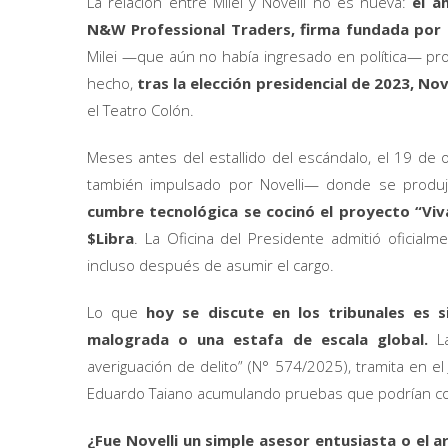
La relación entre Milei y Novelli no es nueva:
el ah
N&W Professional Traders, firma fundada por 
Milei —que aún no había ingresado en política— pr
hecho,
tras la elección presidencial de 2023, Nov
el Teatro Colón.
Meses antes del estallido del escándalo, el 19 de
también impulsado por Novelli— donde se produj
cumbre tecnológica se cocinó el proyecto “Viv
$Libra
. La Oficina del Presidente admitió oficial
incluso después de asumir el cargo.
Lo que
hoy se discute en los tribunales es s
malograda o una estafa de escala global.
La
averiguación de delito” (N° 574/2025), tramita en el 
Eduardo Taiano acumulando pruebas que podrían co
¿Fue Novelli un simple asesor entusiasta o el a