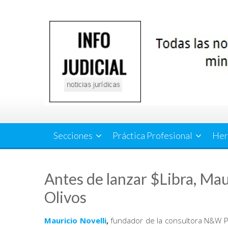
Saltar
al
contenido
Secciones
Práctica Profesional
Her
Antes de lanzar $Libra, Maur
Olivos
Mauricio Novelli
,
fundador de la consultora N&W P