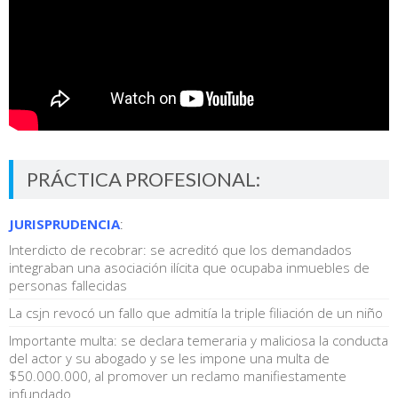
PRÁCTICA PROFESIONAL:
JURISPRUDENCIA
:
Interdicto de recobrar: se acreditó que los demandados
integraban una asociación ilícita que ocupaba inmuebles de
personas fallecidas
La csjn revocó un fallo que admitía la triple filiación de un niño
Importante multa: se declara temeraria y maliciosa la conducta
del actor y su abogado y se les impone una multa de
$50.000.000, al promover un reclamo manifiestamente
infundado