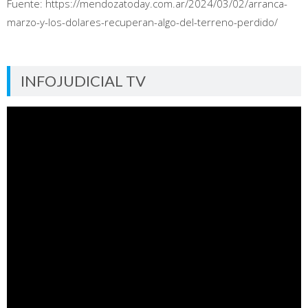
Fuente: https://mendozatoday.com.ar/2024/03/02/arranca-
marzo-y-los-dolares-recuperan-algo-del-terreno-perdido/
INFOJUDICIAL TV