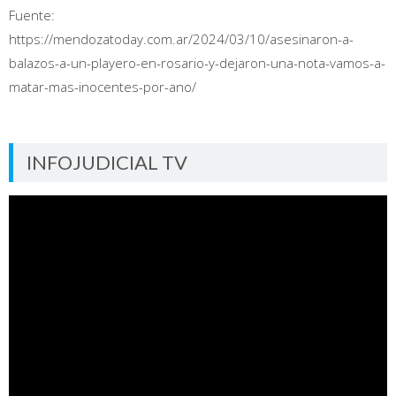
Fuente:
https://mendozatoday.com.ar/2024/03/10/asesinaron-a-
balazos-a-un-playero-en-rosario-y-dejaron-una-nota-vamos-a-
matar-mas-inocentes-por-ano/
INFOJUDICIAL TV