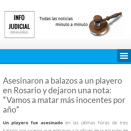
Saltar
al
contenido
Asesinaron a balazos a un playero
en Rosario y dejaron una nota:
“Vamos a matar más inocentes por
año”
Un playero fue asesinado
en las últimas horas de tres
balazos por sicarios que entraron a la ofician de la estación de