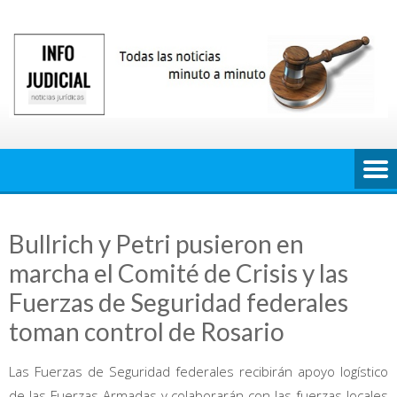
Saltar
al
contenido
Bullrich y Petri pusieron en
marcha el Comité de Crisis y las
Fuerzas de Seguridad federales
toman control de Rosario
Las Fuerzas de Seguridad federales recibirán apoyo logístico
de las Fuerzas Armadas y colaborarán con las fuerzas locales