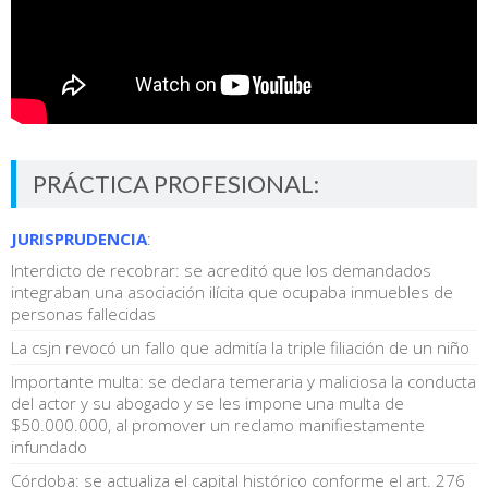
PRÁCTICA PROFESIONAL:
JURISPRUDENCIA
:
Interdicto de recobrar: se acreditó que los demandados
integraban una asociación ilícita que ocupaba inmuebles de
personas fallecidas
La csjn revocó un fallo que admitía la triple filiación de un niño
Importante multa: se declara temeraria y maliciosa la conducta
del actor y su abogado y se les impone una multa de
$50.000.000, al promover un reclamo manifiestamente
infundado
Córdoba: se actualiza el capital histórico conforme el art. 276