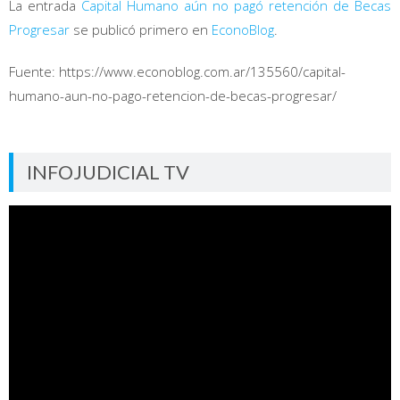
La entrada
Capital Humano aún no pagó retención de Becas
Progresar
se publicó primero en
EconoBlog
.
Fuente: https://www.econoblog.com.ar/135560/capital-
humano-aun-no-pago-retencion-de-becas-progresar/
INFOJUDICIAL TV