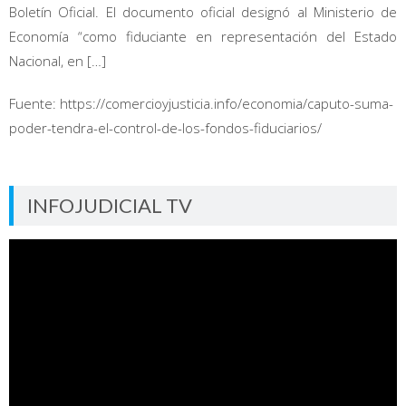
Boletín Oficial. El documento oficial designó al Ministerio de
Economía “como fiduciante en representación del Estado
Nacional, en […]
Fuente: https://comercioyjusticia.info/economia/caputo-suma-
poder-tendra-el-control-de-los-fondos-fiduciarios/
INFOJUDICIAL TV