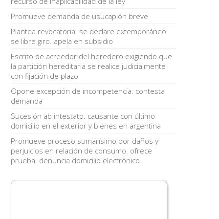
recurso de inaplicabilidad de la ley
Promueve demanda de usucapión breve
Plantea revocatoria. se declare extemporáneo.
se libre giro. apela en subsidio
Escrito de acreedor del heredero exigiendo que
la partición hereditaria se realice judicialmente
con fijación de plazo
Opone excepción de incompetencia. contesta
demanda
Sucesión ab intestato. causante con último
domicilio en el exterior y bienes en argentina
Promueve proceso sumarísimo por daños y
perjuicios en relación de consumo. ofrece
prueba. denuncia domicilio electrónico