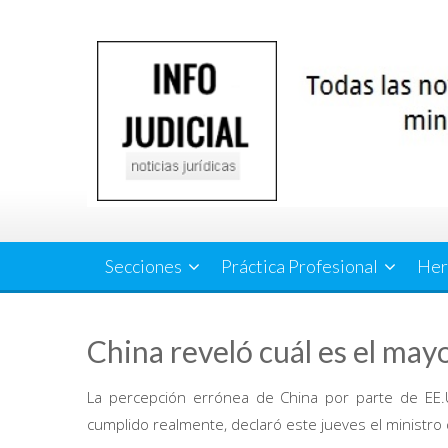
Saltar
al
contenido
Secciones
Práctica Profesional
Her
China reveló cuál es el may
La percepción errónea de China por parte de EE
cumplido realmente, declaró este jueves el ministro 