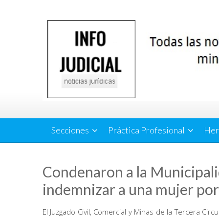
Saltar
al
contenido
Secciones
Práctica Profesional
Her
Condenaron a la Municipali
indemnizar a una mujer por 
El Juzgado Civil, Comercial y Minas de la Tercera C