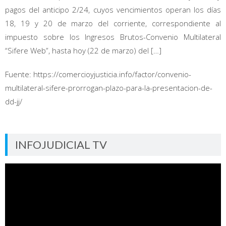
pagos del anticipo 2/24, cuyos vencimientos operan los días
18, 19 y 20 de marzo del corriente, correspondiente al
impuesto sobre los Ingresos Brutos-Convenio Multilateral
“Sifere Web”, hasta hoy (22 de marzo) del […]
Fuente: https://comercioyjusticia.info/factor/convenio-
multilateral-sifere-prorrogan-plazo-para-la-presentacion-de-
dd-jj/
INFOJUDICIAL TV