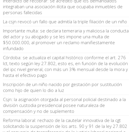
Interdicto de recobrar: se acreditó que los demandados
integraban una asociación ilícita que ocupaba inmuebles de
personas fallecidas
La csjn revocó un fallo que admitía la triple filiación de un niño
Importante multa: se declara temeraria y maliciosa la conducta
del actor y su abogado y se les impone una multa de
$50.000.000, al promover un reclamo manifiestamente
infundado
Córdoba: se actualiza el capital histórico conforme el art. 276
lct, texto según ley 27.802, esto es, en función de la evolución
del ipc nivel general, con más un 3% mensual desde la mora y
hasta el efectivo pago
Inscripción de un niño nacido por gestación por sustitución
como hijo de quien lo dio a luz
Csjn: la asignación otorgada al personal policial destinado a la
división custodia presidencial posee naturaleza de
compensación y no de suplemento
Reforma laboral: rechazo de la cautelar innovativa de la cgt
solicitando la suspensión de los arts. 90 y 91 de la ley 27.802
y el convenio de transferencia de la justicia laboral nacional a