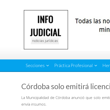
Saltar
al
contenido
Secciones
Práctica Profesional
Her
Córdoba solo emitirá licenc
La Municipalidad de Córdoba anunció que solo emitir
envía insumos.