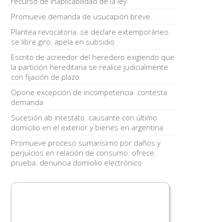
recurso de inaplicabilidad de la ley
Promueve demanda de usucapión breve
Plantea revocatoria. se declare extemporáneo.
se libre giro. apela en subsidio
Escrito de acreedor del heredero exigiendo que
la partición hereditaria se realice judicialmente
con fijación de plazo
Opone excepción de incompetencia. contesta
demanda
Sucesión ab intestato. causante con último
domicilio en el exterior y bienes en argentina
Promueve proceso sumarísimo por daños y
perjuicios en relación de consumo. ofrece
prueba. denuncia domicilio electrónico