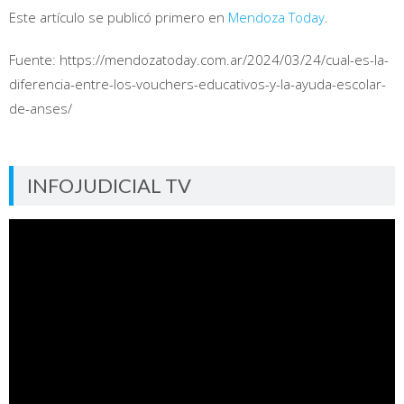
Este artículo se publicó primero en
Mendoza Today
.
Fuente: https://mendozatoday.com.ar/2024/03/24/cual-es-la-
diferencia-entre-los-vouchers-educativos-y-la-ayuda-escolar-
de-anses/
INFOJUDICIAL TV