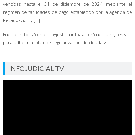
vencidas hasta el 31 de diciembre de 2024, mediante el
régimen de facilidades de pago establecido por la Agencia de
Recaudación y […]
Fuente: https://comercioyjusticia.info/factor/cuenta-regresiva-
para-adherir-al-plan-de-regularizacion-de-deudas/
INFOJUDICIAL TV