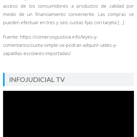
acceso de los consumidores a productos de calidad por
medio de un financiamiento conveniente. Las compras se
pueden efectuar en tres y seis cuotas fijas con tarjeta […]
Fuente: https://comercioyjusticia.info/leyes-y-
comentarios/cuota-simple-se-podran-adquirir-utiles-y-
zapatillas-escolares-importadas/
INFOJUDICIAL TV