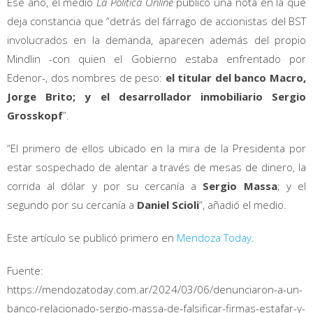
Ese año, el medio
La Política Online
publicó una nota en la que
deja constancia que “detrás del fárrago de accionistas del BST
involucrados en la demanda, aparecen además del propio
Mindlin -con quien el Gobierno estaba enfrentado por
Edenor-, dos nombres de peso:
el titular del banco Macro,
Jorge Brito; y el desarrollador inmobiliario Sergio
Grosskopf
”.
“El primero de ellos ubicado en la mira de la Presidenta por
estar sospechado de alentar a través de mesas de dinero, la
corrida al dólar y por su cercanía a
Sergio Massa
; y el
segundo por su cercanía a
Daniel Scioli
”, añadió el medio.
Este artículo se publicó primero en
Mendoza Today
.
Fuente:
https://mendozatoday.com.ar/2024/03/06/denunciaron-a-un-
banco-relacionado-sergio-massa-de-falsificar-firmas-estafar-y-