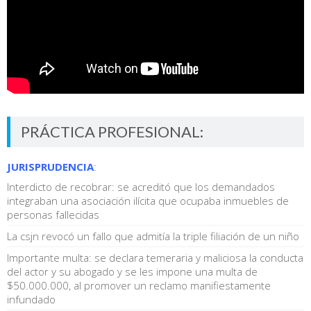
PRÁCTICA PROFESIONAL:
JURISPRUDENCIA
:
Interdicto de recobrar: se acreditó que los demandados
integraban una asociación ilícita que ocupaba inmuebles de
personas fallecidas
La csjn revocó un fallo que admitía la triple filiación de un niño
Importante multa: se declara temeraria y maliciosa la conducta
del actor y su abogado y se les impone una multa de
$50.000.000, al promover un reclamo manifiestamente
infundado