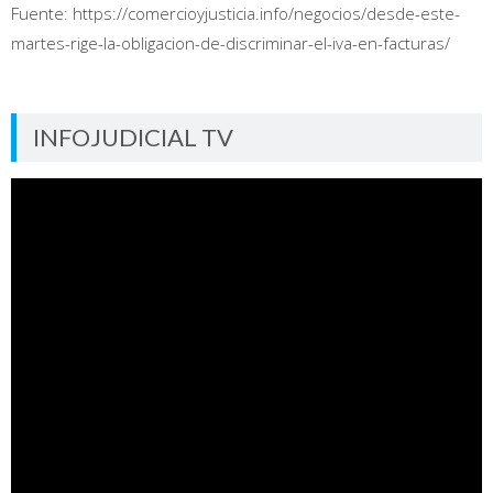
Fuente: https://comercioyjusticia.info/negocios/desde-este-
martes-rige-la-obligacion-de-discriminar-el-iva-en-facturas/
INFOJUDICIAL TV