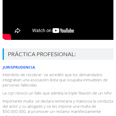
PRÁCTICA PROFESIONAL:
JURISPRUDENCIA
:
Interdicto de recobrar: se acreditó que los demandados
integraban una asociación ilícita que ocupaba inmuebles de
personas fallecidas
La csjn revocó un fallo que admitía la triple filiación de un niño
Importante multa: se declara temeraria y maliciosa la conducta
del actor y su abogado y se les impone una multa de
$50.000.000, al promover un reclamo manifiestamente