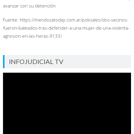
avanzar con su detención.
Fuente: https://mendozatoday.com.ar/policiales/dos-vecinos-
fueron-baleados-tras-defender-a-una-mujer-de-una-violenta-
agresion-en-las-heras-9133/
INFOJUDICIAL TV