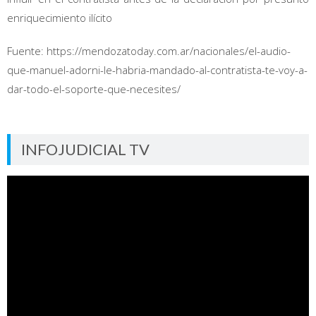
enriquecimiento ilícito
Fuente: https://mendozatoday.com.ar/nacionales/el-audio-
que-manuel-adorni-le-habria-mandado-al-contratista-te-voy-a-
dar-todo-el-soporte-que-necesites/
INFOJUDICIAL TV