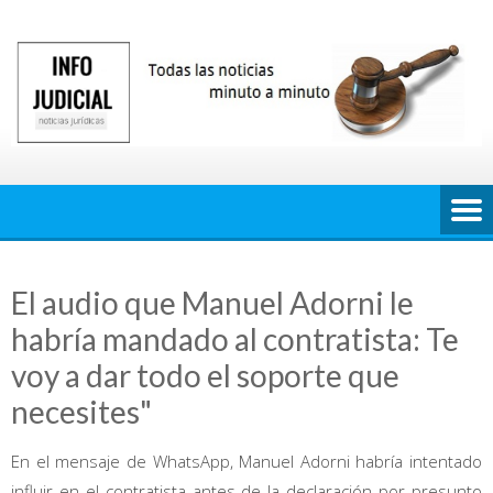
Saltar
al
contenido
El audio que Manuel Adorni le
habría mandado al contratista: Te
voy a dar todo el soporte que
necesites"
En el mensaje de WhatsApp, Manuel Adorni habría intentado
influir en el contratista antes de la declaración por presunto