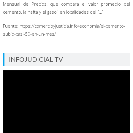
Mensual de Precios, que compara el valor promedio del
cemento, la nafta y el gasoil en localidades del […]
Fuente: https://comercioyjusticia.info/economia/el-cemento-
subio-casi-50-en-un-mes/
INFOJUDICIAL TV