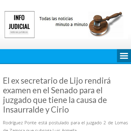
Saltar
al
contenido
El ex secretario de Lijo rendirá
examen en el Senado para el
juzgado que tiene la causa de
Insaurralde y Cirio
Rodríguez Ponte está postulado para el juzgado 2 de Lomas
de Zamora que subroga Luis Armella.