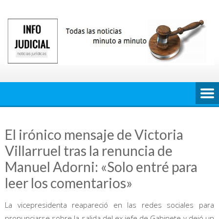
Saltar
al
contenido
El irónico mensaje de Victoria
Villarruel tras la renuncia de
Manuel Adorni: «Solo entré para
leer los comentarios»
La vicepresidenta reapareció en las redes sociales para
pronunciarse sobre la salida del ex jefe de Gabinete y dejó un