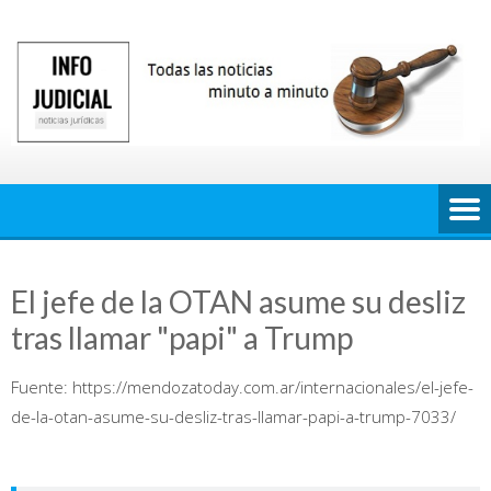
Saltar
al
contenido
El jefe de la OTAN asume su desliz
tras llamar "papi" a Trump
Fuente: https://mendozatoday.com.ar/internacionales/el-jefe-
de-la-otan-asume-su-desliz-tras-llamar-papi-a-trump-7033/