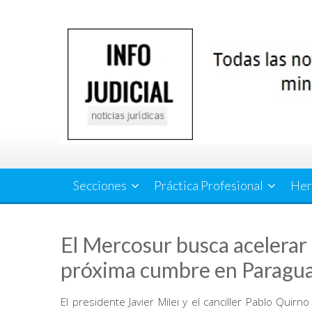
Saltar
al
contenido
Secciones
Práctica Profesional
Her
El Mercosur busca acelerar 
próxima cumbre en Paragu
El presidente Javier Milei y el canciller Pablo Qui