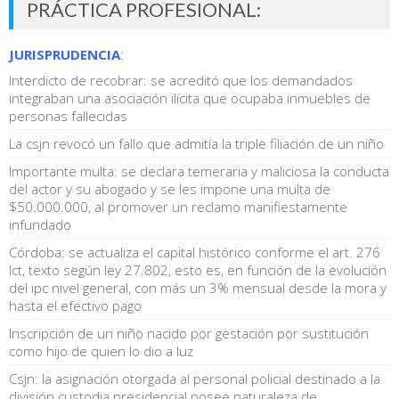
PRÁCTICA PROFESIONAL:
JURISPRUDENCIA
:
Interdicto de recobrar: se acreditó que los demandados
integraban una asociación ilícita que ocupaba inmuebles de
personas fallecidas
La csjn revocó un fallo que admitía la triple filiación de un niño
Importante multa: se declara temeraria y maliciosa la conducta
del actor y su abogado y se les impone una multa de
$50.000.000, al promover un reclamo manifiestamente
infundado
Córdoba: se actualiza el capital histórico conforme el art. 276
lct, texto según ley 27.802, esto es, en función de la evolución
del ipc nivel general, con más un 3% mensual desde la mora y
hasta el efectivo pago
Inscripción de un niño nacido por gestación por sustitución
como hijo de quien lo dio a luz
Csjn: la asignación otorgada al personal policial destinado a la
división custodia presidencial posee naturaleza de