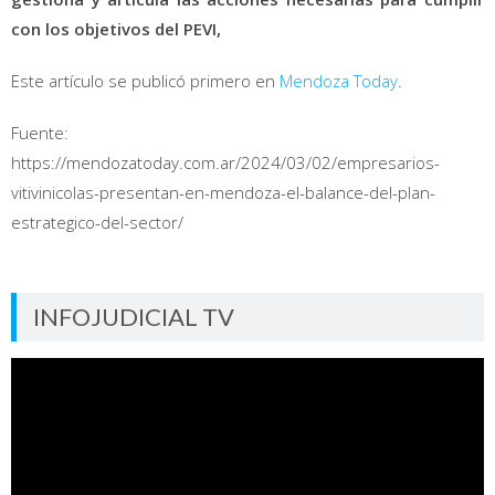
con los objetivos del PEVI,
Este artículo se publicó primero en
Mendoza Today
.
Fuente:
https://mendozatoday.com.ar/2024/03/02/empresarios-
vitivinicolas-presentan-en-mendoza-el-balance-del-plan-
estrategico-del-sector/
INFOJUDICIAL TV