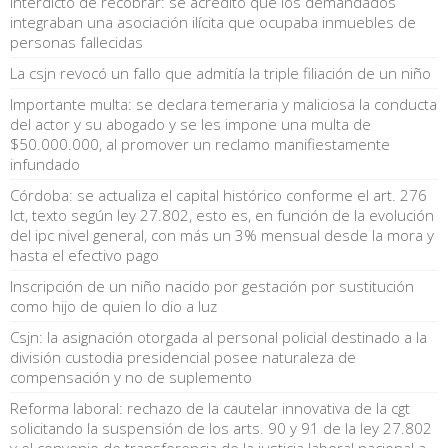
Interdicto de recobrar: se acreditó que los demandados
integraban una asociación ilícita que ocupaba inmuebles de
personas fallecidas
La csjn revocó un fallo que admitía la triple filiación de un niño
Importante multa: se declara temeraria y maliciosa la conducta
del actor y su abogado y se les impone una multa de
$50.000.000, al promover un reclamo manifiestamente
infundado
Córdoba: se actualiza el capital histórico conforme el art. 276
lct, texto según ley 27.802, esto es, en función de la evolución
del ipc nivel general, con más un 3% mensual desde la mora y
hasta el efectivo pago
Inscripción de un niño nacido por gestación por sustitución
como hijo de quien lo dio a luz
Csjn: la asignación otorgada al personal policial destinado a la
división custodia presidencial posee naturaleza de
compensación y no de suplemento
Reforma laboral: rechazo de la cautelar innovativa de la cgt
solicitando la suspensión de los arts. 90 y 91 de la ley 27.802
y el convenio de transferencia de la justicia laboral nacional a