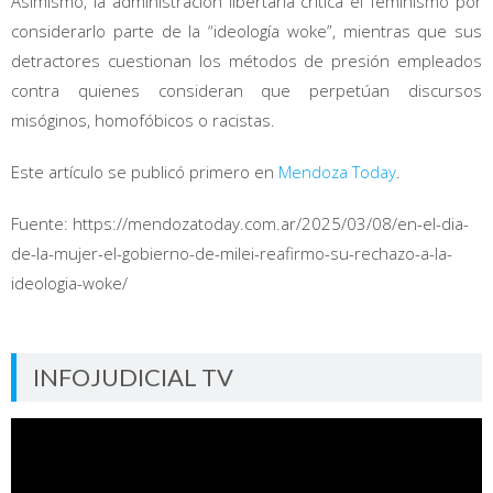
Asimismo, la administración libertaria critica el feminismo por
considerarlo parte de la “ideología woke”, mientras que sus
detractores cuestionan los métodos de presión empleados
contra quienes consideran que perpetúan discursos
misóginos, homofóbicos o racistas.
Este artículo se publicó primero en
Mendoza Today
.
Fuente: https://mendozatoday.com.ar/2025/03/08/en-el-dia-
de-la-mujer-el-gobierno-de-milei-reafirmo-su-rechazo-a-la-
ideologia-woke/
INFOJUDICIAL TV