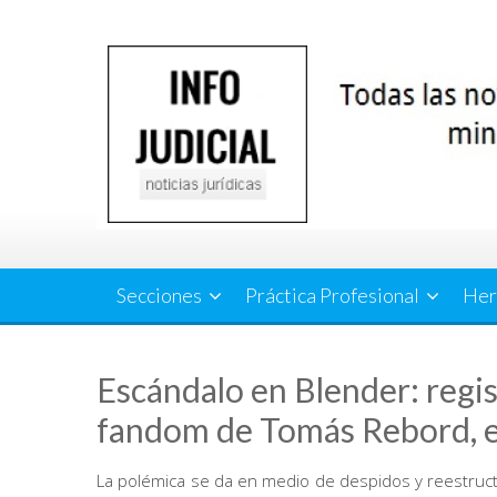
Saltar
al
contenido
Secciones
Práctica Profesional
Her
Escándalo en Blender: regi
fandom de Tomás Rebord, en
La polémica se da en medio de despidos y reestruct