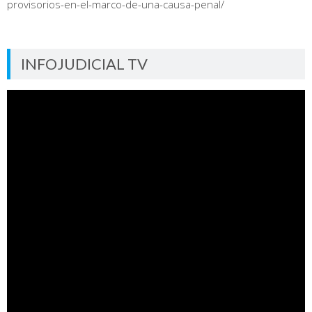
provisorios-en-el-marco-de-una-causa-penal/
INFOJUDICIAL TV