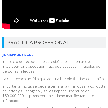
PRÁCTICA PROFESIONAL:
JURISPRUDENCIA
:
Interdicto de recobrar: se acreditó que los demandados
integraban una asociación ilícita que ocupaba inmuebles de
personas fallecidas
La csjn revocó un fallo que admitía la triple filiación de un niño
Importante multa: se declara temeraria y maliciosa la conducta
del actor y su abogado y se les impone una multa de
$50.000.000, al promover un reclamo manifiestamente
infundado
Córdoba: se actualiza el capital histórico conforme el art. 276