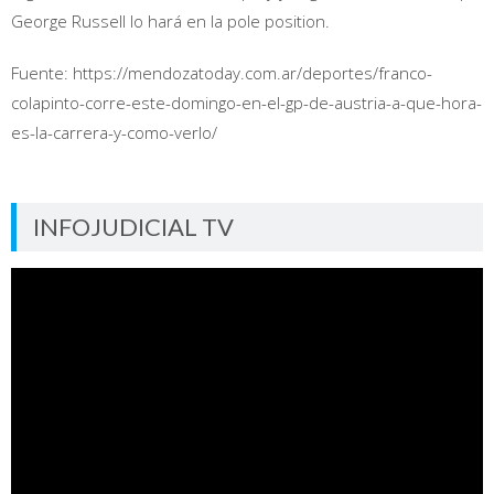
George Russell lo hará en la pole position.
Fuente: https://mendozatoday.com.ar/deportes/franco-
colapinto-corre-este-domingo-en-el-gp-de-austria-a-que-hora-
es-la-carrera-y-como-verlo/
INFOJUDICIAL TV