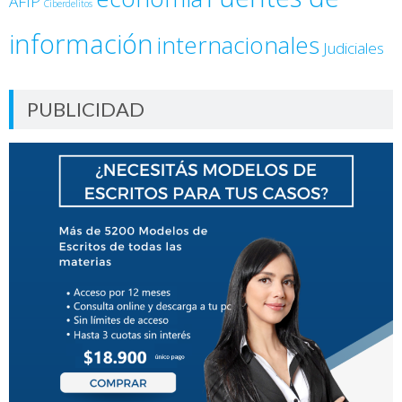
AFIP
Ciberdelitos
información
internacionales
Judiciales
PUBLICIDAD