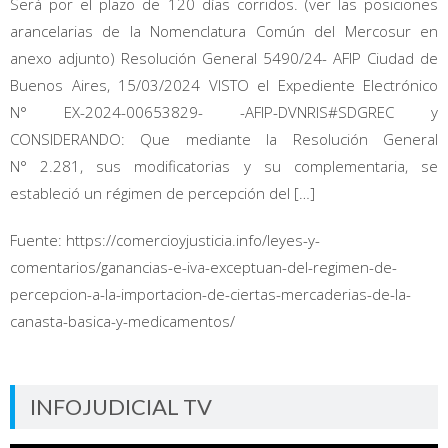
Será por el plazo de 120 días corridos. (ver las posiciones
arancelarias de la Nomenclatura Común del Mercosur en
anexo adjunto) Resolución General 5490/24- AFIP Ciudad de
Buenos Aires, 15/03/2024 VISTO el Expediente Electrónico
N° EX-2024-00653829- -AFIP-DVNRIS#SDGREC y
CONSIDERANDO: Que mediante la Resolución General
N° 2.281, sus modificatorias y su complementaria, se
estableció un régimen de percepción del […]
Fuente: https://comercioyjusticia.info/leyes-y-
comentarios/ganancias-e-iva-exceptuan-del-regimen-de-
percepcion-a-la-importacion-de-ciertas-mercaderias-de-la-
canasta-basica-y-medicamentos/
INFOJUDICIAL TV