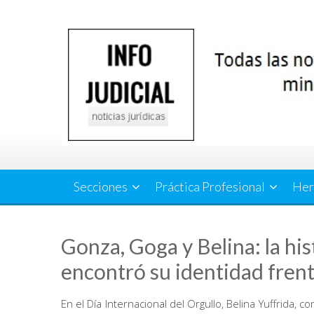
Saltar
al
contenido
Secciones
Práctica Profesional
Her
Gonza, Goga y Belina: la hi
encontró su identidad frent
En el Día Internacional del Orgullo, Belina Yuffrida, 