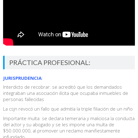
PRÁCTICA PROFESIONAL:
JURISPRUDENCIA
:
Interdicto de recobrar: se acreditó que los demandados
integraban una asociación ilícita que ocupaba inmuebles de
personas fallecidas
La csjn revocó un fallo que admitía la triple filiación de un niño
Importante multa: se declara temeraria y maliciosa la conducta
del actor y su abogado y se les impone una multa de
$50.000.000, al promover un reclamo manifiestamente
infundado