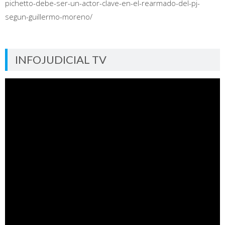
pichetto-debe-ser-un-actor-clave-en-el-rearmado-del-pj-
segun-guillermo-moreno/
INFOJUDICIAL TV