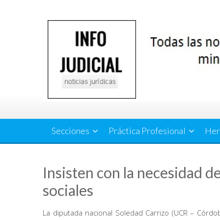
Saltar
al
contenido
Secciones
Práctica Profesional
Her
Insisten con la necesidad d
sociales
La diputada nacional Soledad Carrizo (UCR – Córdo