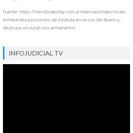
Fuente: https://mendozatoday.com.ar/internacionales/israel-
bombardea-posiciones-de-hezbola-en-el-sur-del-libano-y-
destruye-un-tunel-con-armamento/
INFOJUDICIAL TV