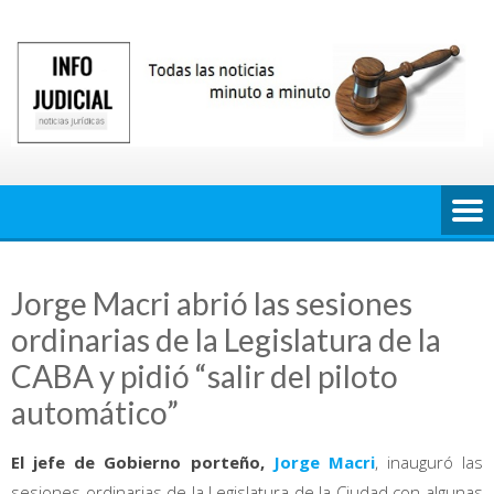
Saltar
al
contenido
Jorge Macri abrió las sesiones
ordinarias de la Legislatura de la
CABA y pidió “salir del piloto
automático”
El jefe de Gobierno porteño,
Jorge Macri
, inauguró las
sesiones ordinarias de la Legislatura de la Ciudad con algunas