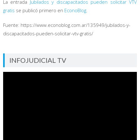
La entrada
Jubilados y discapacitados pueden solicitar VTV
gratis
se publicó primero en
EconoBlog
.
Fuente: https://www.econoblog.com.ar/135949/jubilados-y-
discapacitados-pueden-solicitar-vtv-gratis/
INFOJUDICIAL TV