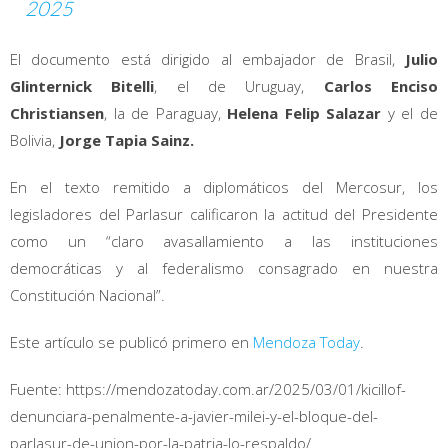
2025
El documento está dirigido al embajador de Brasil,
Julio
Glinternick Bitelli
, el de Uruguay,
Carlos Enciso
Christiansen
, la de Paraguay,
Helena Felip Salazar
y el de
Bolivia,
Jorge Tapia Sainz.
En el texto remitido a diplomáticos del Mercosur, los
legisladores del Parlasur calificaron la actitud del Presidente
como un “claro avasallamiento a las instituciones
democráticas y al federalismo consagrado en nuestra
Constitución Nacional”.
Este artículo se publicó primero en
Mendoza Today
.
Fuente: https://mendozatoday.com.ar/2025/03/01/kicillof-
denunciara-penalmente-a-javier-milei-y-el-bloque-del-
parlasur-de-union-por-la-patria-lo-respaldo/