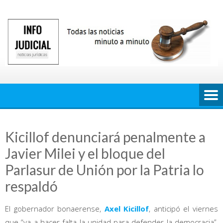
Saltar
al
contenido
Kicillof denunciará penalmente a
Javier Milei y el bloque del
Parlasur de Unión por la Patria lo
respaldó
El gobernador bonaerense,
Axel Kicillof
, anticipó el viernes
que “va a hacer falta la unidad para defender la democracia”,