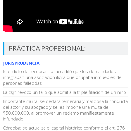
PRÁCTICA PROFESIONAL:
JURISPRUDENCIA
:
Interdicto de recobrar: se acreditó que los demandados
integraban una asociación ilícita que ocupaba inmuebles de
personas fallecidas
La csjn revocó un fallo que admitía la triple filiación de un niño
Importante multa: se declara temeraria y maliciosa la conducta
del actor y su abogado y se les impone una multa de
$50.000.000, al promover un reclamo manifiestamente
infundado
Córdoba: se actualiza el capital histórico conforme el art. 276