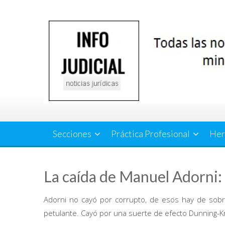
Saltar
al
contenido
Secciones
Práctica Profesional
Her
La caída de Manuel Adorni: 
Adorni no cayó por corrupto, de esos hay de sobra
petulante. Cayó por una suerte de efecto Dunning-K