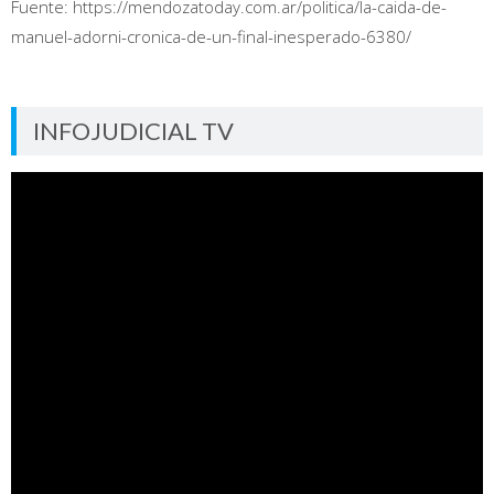
Fuente: https://mendozatoday.com.ar/politica/la-caida-de-
manuel-adorni-cronica-de-un-final-inesperado-6380/
INFOJUDICIAL TV