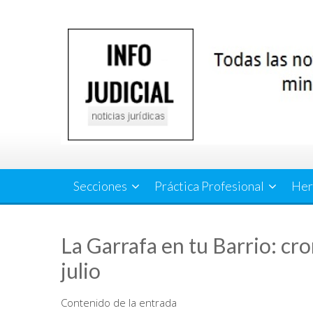
Saltar
al
contenido
Secciones
Práctica Profesional
Her
La Garrafa en tu Barrio: cr
julio
Contenido de la entrada