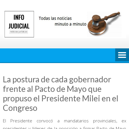
Saltar
al
contenido
La postura de cada gobernador
frente al Pacto de Mayo que
propuso el Presidente Milei en el
Congreso
El Presidente convocó a mandatarios provinciales, ex
presidentes y líderes de la oposición a firmar Pacto de Mayo