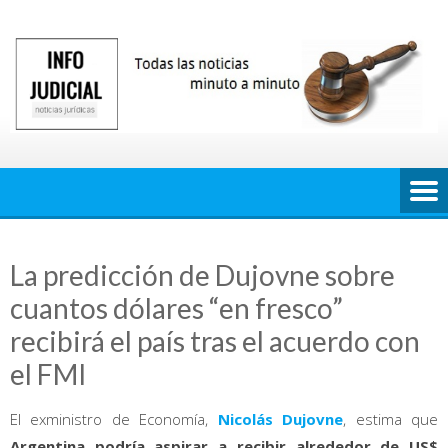
Saltar
al
contenido
La predicción de Dujovne sobre
cuantos dólares “en fresco”
recibirá el país tras el acuerdo con
el FMI
El exministro de Economía,
Nicolás Dujovne
, estima que
Argentina podría aspirar a recibir alrededor de US$