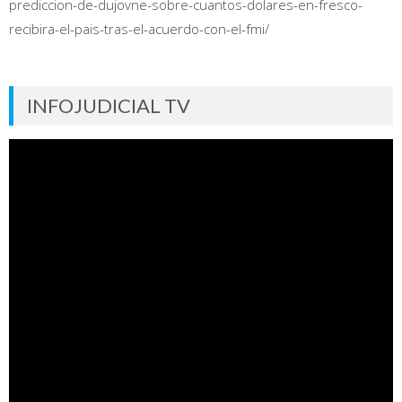
prediccion-de-dujovne-sobre-cuantos-dolares-en-fresco-
recibira-el-pais-tras-el-acuerdo-con-el-fmi/
INFOJUDICIAL TV