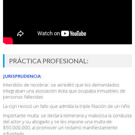
PRÁCTICA PROFESIONAL:
JURISPRUDENCIA
:
Interdicto de recobrar: se acreditó que los demandados
integraban una asociación ilícita que ocupaba inmuebles de
personas fallecidas
La csjn revocó un fallo que admitía la triple filiación de un niño
Importante multa: se declara temeraria y maliciosa la conducta
del actor y su abogado y se les impone una multa de
$50.000.000, al promover un reclamo manifiestamente
infundado