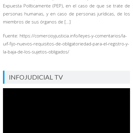
Expuesta Políticamente (PEP), en el caso de que se trate de
personas humanas, y en caso de personas jurídicas, de los
miembros de sus órganos de […]
Fuente: https://comercioyjusticia.info/leyes-y-comentarios/la-
uif-fijo-nuevos-requisitos-de-obligatoriedad-para-el-registro-y-
la-baja-de-los-sujetos-obligados/
INFOJUDICIAL TV