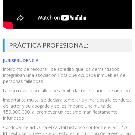
PRÁCTICA PROFESIONAL:
JURISPRUDENCIA
:
Interdicto de recobrar: se acreditó que los demandados
integraban una asociación ilícita que ocupaba inmuebles de
personas fallecidas
La csjn revocó un fallo que admitía la triple filiación de un niño
Importante multa: se declara temeraria y maliciosa la conducta
del actor y su abogado y se les impone una multa de
$50.000.000, al promover un reclamo manifiestamente
infundado
Córdoba: se actualiza el capital histórico conforme el art. 276
lct, texto según ley 27.802, esto es, en función de la evolución