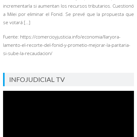
incrementarla si aumentan los recursos tributarios. Cuestionó
a Milei por eliminar el Fonid. Se prevé que la propuesta que
se votará […]
Fuente: https://comercioyjusticia.info/economia/llaryora-
lamento-el-recorte-del-fonid-y-prometio-mejorar-la-paritaria-
si-sube-la-recaudacion/
INFOJUDICIAL TV