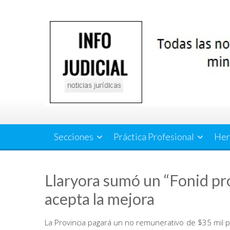
Saltar
al
contenido
Secciones
Práctica Profesional
Her
Llaryora sumó un “Fonid pr
acepta la mejora
La Provincia pagará un no remunerativo de $35 mil 