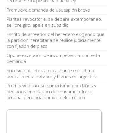
recurso de inaplicabilidad de la ley
Promueve demanda de usucapión breve
Plantea revocatoria. se declare extemporáneo.
se libre giro. apela en subsidio
Escrito de acreedor del heredero exigiendo que
la partición hereditaria se realice judicialmente
con fijación de plazo
Opone excepción de incompetencia. contesta
demanda
Sucesión ab intestato. causante con último
domicilio en el exterior y bienes en argentina
Promueve proceso sumarísimo por daños y
perjuicios en relación de consumo. ofrece
prueba. denuncia domicilio electrónico