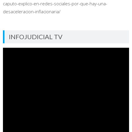
caputo-explico-en-redes-sociales-por-que-hay-una-
desaceleracion-inflacionaria/
INFOJUDICIAL TV