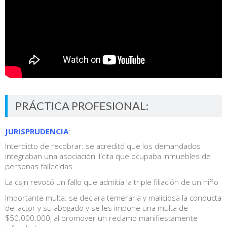
PRÁCTICA PROFESIONAL:
JURISPRUDENCIA
:
Interdicto de recobrar: se acreditó que los demandados
integraban una asociación ilícita que ocupaba inmuebles de
personas fallecidas
La csjn revocó un fallo que admitía la triple filiación de un niño
Importante multa: se declara temeraria y maliciosa la conducta
del actor y su abogado y se les impone una multa de
$50.000.000, al promover un reclamo manifiestamente